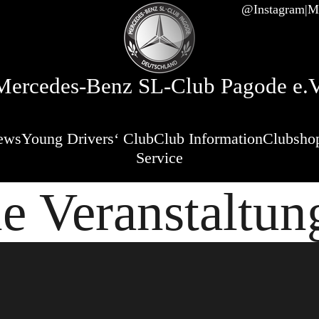
@Instagram
Mi
Mercedes-Benz SL-Club Pagode e.V
ews
Young Drivers‘ Club
Club Information
Clubsho
Service
le Veranstaltun