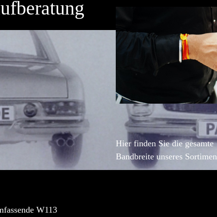
ufberatung
Hier finden Sie die gesamte
Bandbreite unseres Sortimen
mfassende W113