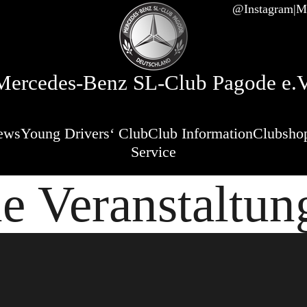
@Instagram
Mi
Mercedes-Benz SL-Club Pagode e.V
ews
Young Drivers‘ Club
Club Information
Clubsho
Service
le Veranstaltun