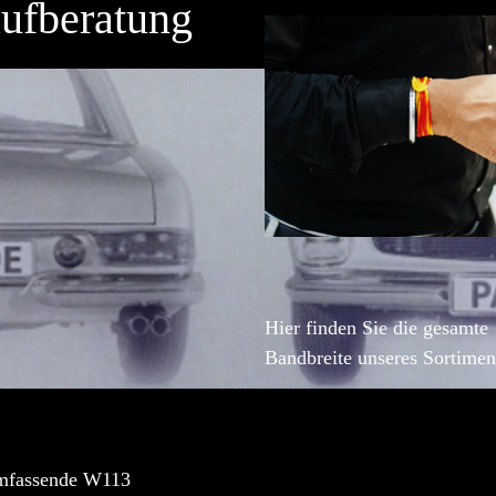
ufberatung
Hier finden Sie die gesamte
Bandbreite unseres Sortimen
mfassende W113