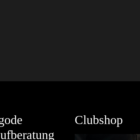
gode
Clubshop
ufberatung