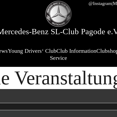
@Instagram
Mi
Mercedes-Benz SL-Club Pagode e.V
ews
Young Drivers‘ Club
Club Information
Clubsho
Service
le Veranstaltun