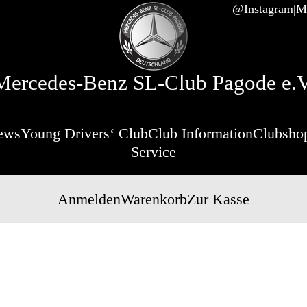
@Instagram
Mi
Mercedes-Benz SL-Club Pagode e.V
ews
Young Drivers‘ Club
Club Information
Clubsho
Service
Anmelden
Warenkorb
Zur Kasse