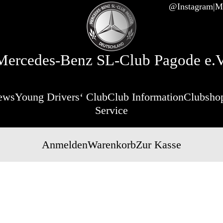
@Instagram
Mi
Mercedes-Benz SL-Club Pagode e.V
ews
Young Drivers‘ Club
Club Information
Clubsho
Service
Anmelden
Warenkorb
Zur Kasse