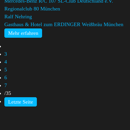
Mercedes-Benz R/C 107 SL-Club Deutschland e.V.
Regionalclub 80 München
,
Ralf Nehring
Gasthaus & Hotel zum ERDINGER Weißbräu München
Mehr erfahren
3
4
5
6
7
/
35
Letzte Seite