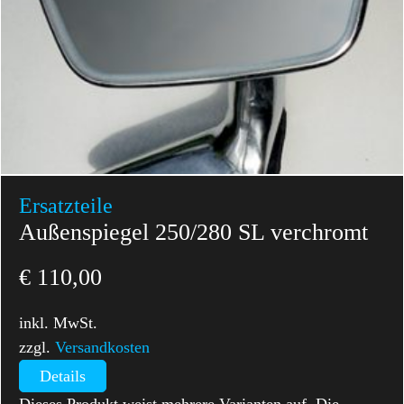
Ersatzteile
Außenspiegel 250/280 SL verchromt
€
110,00
inkl. MwSt.
zzgl.
Versandkosten
Details
Dieses Produkt weist mehrere Varianten auf. Die