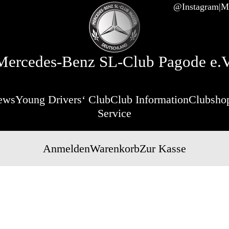
@Instagram
Mi
Mercedes-Benz SL-Club Pagode e.V
ews
Young Drivers‘ Club
Club Information
Clubsho
Service
Anmelden
Warenkorb
Zur Kasse