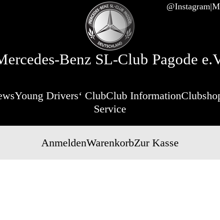
@Instagram
Mi
Mercedes-Benz SL-Club Pagode e.V
ews
Young Drivers‘ Club
Club Information
Clubsho
Service
Anmelden
Warenkorb
Zur Kasse