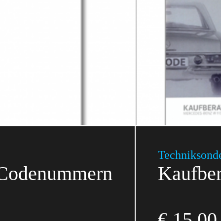
Technik­sond
d Codenummern
Kaufbe
€
15,00