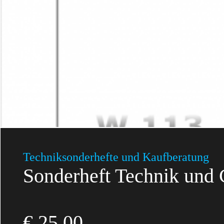
Technik­sonderhefte und Kaufberatung
Sonderheft Technik un
€
25,00