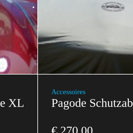
Accessoires
ne XL
Pagode Schutza
€
270,00