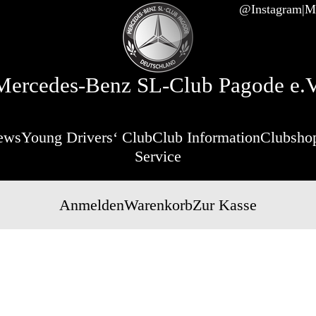
@Instagram
Mi
Mercedes-Benz SL-Club Pagode e.V
ews
Young Drivers‘ Club
Club Information
Clubsho
Service
Anmelden
Warenkorb
Zur Kasse