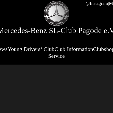
@Instagram
Mi
Mercedes-Benz SL-Club Pagode e.V
ews
Young Drivers‘ Club
Club Information
Clubsho
Service