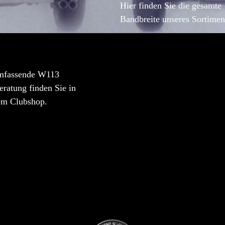
Hier finden Sie die gesamte
Bandbreite unseres Sortimen
mfassende W113
ratung finden Sie in
em Clubshop.