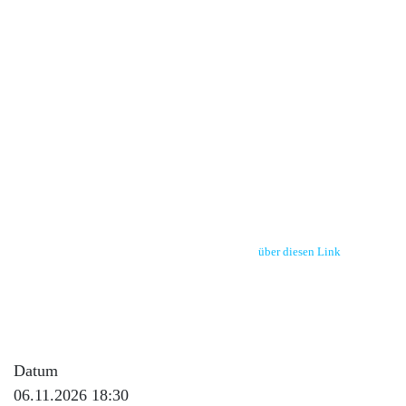
im Gasthaus "Linde" in Biberach, Erzbach 11, 77781 Biberach
Themen:
a)Neuigkeiten rund um den UCG und das Thema Unimog
b) Bildvortrag von Florian Rösch: 2 Monate mit dem Unimog in Island
PS: bitte wenn möglich eine
kurze Anmeldung
a)
über diesen Link
oder b)
per Mail an gerhard.grosse@unimog-club-gaggenau.de oder c) WhatsApp
0171 7587088 damit wir besser die Gastronomie und Plätze kalkulieren
können - vielen Dank!
Datum
06.11.2026 18:30