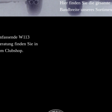
Hier finden Sie die gesamte
Bandbreite unseres Sortimen
mfassende W113
ratung finden Sie in
em Clubshop.