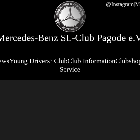
@Instagram
Mi
Mercedes-Benz SL-Club Pagode e.V
ews
Young Drivers‘ Club
Club Information
Clubsho
Service