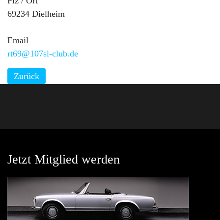
Plz / Ort
69234 Dielheim
Email
rt69@107sl-club.de
Zurück
Jetzt Mitglied werden