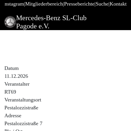
@Instagram
Mitgliederbereich
Presseberichte
Suche
Kontakt
Mercedes-Benz SL-Club
Pagode e.V.
2. Fr. i. Dez.Dinner zum
Jahresschluss mit
Jahresrückblick
Datum
11.12.2026
Veranstalter
RT69
Veranstaltungsort
Pestalozzistraße
Adresse
Pestalozzistraße 7