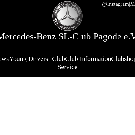
@Instagram
Mi
Mercedes-Benz SL-Club Pagode e.V
ews
Young Drivers‘ Club
Club Information
Clubsho
Service
Stammtisch