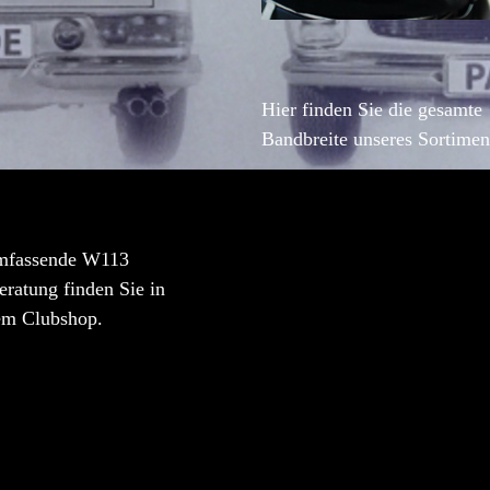
Hier finden Sie die gesamte
Bandbreite unseres Sortimen
mfassende W113
ratung finden Sie in
em Clubshop.