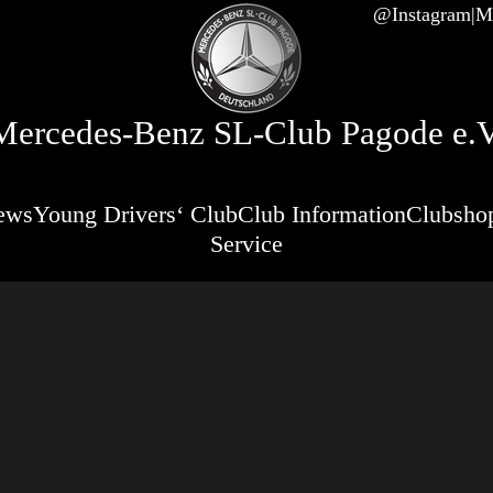
@Instagram
Mi
Mercedes-Benz SL-Club Pagode e.V
ews
Young Drivers‘ Club
Club Information
Clubsho
Service