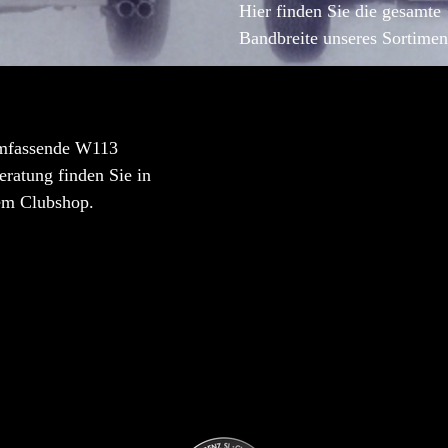
Hier finden Sie die gesamte
Bandbreite unseres Sortimen
mfassende W113
ratung finden Sie in
em Clubshop.