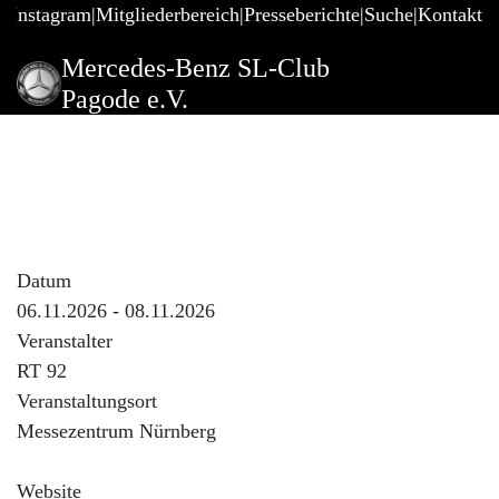
@Instagram
Mitgliederbereich
Presseberichte
Suche
Kontakt
Mercedes-Benz SL-Club
Pagode e.V.
Retro Classics Bavaria (Info)
Beschreibung der Veranstaltung
Nur zur Info - keine Clubveranstaltung !
Datum
06.11.2026 - 08.11.2026
Veranstalter
RT 92
Veranstaltungsort
Messezentrum Nürnberg
Website