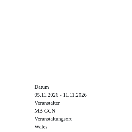
In januari 2020, in oktober 2022 en in nov
In november 2026 gaat MB GCN opnieuw p
Verdere info volgt later.
Datum
05.11.2026 - 11.11.2026
Veranstalter
MB GCN
Veranstaltungsort
Wales