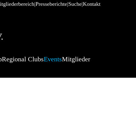
tgliederbereich
Presseberichte
Suche
Kontakt
.
p
Regional Clubs
Events
Mitglieder
reis Wales
)