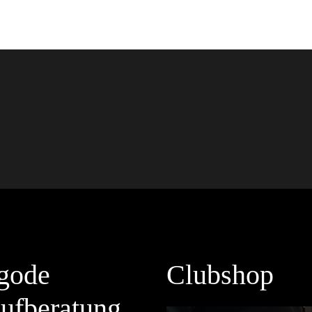
gode
Clubshop
ufberatung