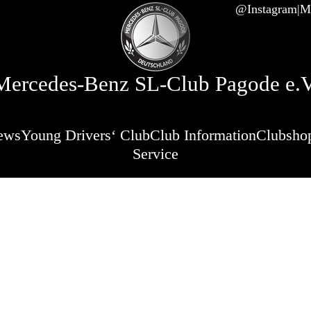
@Instagram
Mi
Mercedes-Benz SL-Club Pagode e.V
ews
Young Drivers‘ Club
Club Information
Clubsho
Service
e buitenland 
Engeland (copy
ranstaltung